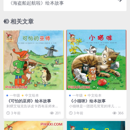
《海盗船起航啦》绘本故事
相关文章
一年级
中文绘本
一年级
中文绘本
《可怕的巫师》绘本故事
《小猫咪》绘本故事
刺猬艾瑞克告诉皮卡西有巫师来到
小猫咪是一团团毛茸茸的球儿，他
了森林里。渐渐地，关于巫师的消
们可爱又调皮，让你又爱又气。他
3 年前
201
3 年前
366
息传遍了整个森林，大...
们笨拙地爬上爬下，在...