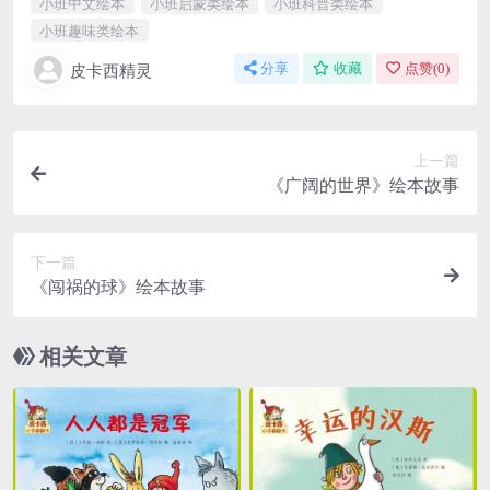
小班中文绘本
小班启蒙类绘本
小班科普类绘本
小班趣味类绘本
皮卡西精灵
分享
收藏
点赞(
0
)
上一篇
《广阔的世界》绘本故事
下一篇
《闯祸的球》绘本故事
相关文章