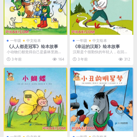
一年级
中文绘本
一年级
中文绘本
《人人都是冠军》绘本故事
《幸运的汉斯》绘本故事
小动物们都觉得自己是森林里跑得
汉斯是个很勤快的年轻人，在回家
最快的。于是，皮卡西建议来一场
的时候主人送给他一块闪闪发光的
3 年前
164
3 年前
312
森林锦标赛。大家纷纷...
金子。可是，他嫌金子...
一年级
中文绘本
一年级
中文绘本