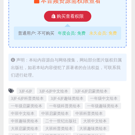
本音频资源需权限查看
购买查看权限
普通用户:
不可购买
年度会员:
免费
永久会员:
免费
声明：本站内容源自与网络搜集，网站部分图片版权归属
出版社，如若本站内容侵犯了原著者的合法权益，可联系我
们进行处理。
3岁-6岁
3岁-6岁中文绘本
3岁-6岁启蒙类绘本
3岁-6岁科普类绘本
3岁-6岁趣味类绘本
一年级中文绘本
一年级启蒙类绘本
一年级科普类绘本
一年级趣味类绘本
中班中文绘本
中班启蒙类绘本
中班科普类绘本
中班趣味类绘本
二十一世纪出版社
大班中文绘本
大班启蒙类绘本
大班科普类绘本
大班趣味类绘本