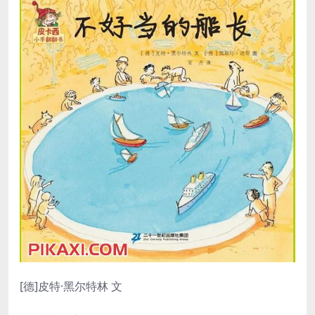
[德]皮特·黑尔特林 文