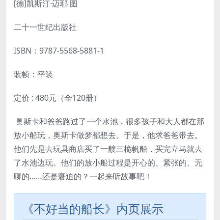
[德]凯斯汀·迈耶 图
二十一世纪出版社
ISBN：
9787-5568-5881-1
装帧：平装
定价 : 480元（全120册）
奥斯卡和爸爸路过了一个水池，很多孩子和大人都在那
放小船玩，奥斯卡做梦都想去。于是，他求爸爸带去。
他们先是去玩具商店买了一艘三桅帆船，买完立马就去
了水池边玩。他们的放小船过程是开心的、紧张的、无
聊的……还是窘迫的？一起来听故事吧！
《不好当的船长》内页展示