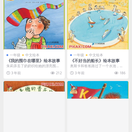
一年级
中文绘本
一年级
中文绘本
《我的围巾在哪里》绘本故事
《不好当的船长》绘本故事
朱莉弄丢了奶奶织给她的漂亮围
奥斯卡和爸爸路过了一个水池，很
巾。朱莉伤心地哭了，觉得自己再
多孩子和大人都在那放小船玩，奥
3 年前
212
3 年前
186
也不会快乐起来了。奶奶...
斯卡做梦都想去。于是...