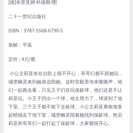
[德]米里亚姆·科德斯/图
二十一世纪出版社
ISBN：
9787-5568-6790-5
装帧：平装
定价 : 4元/册
小公主莉亚坐在台阶上很不开心，哥哥们都不跟她玩，
城堡幽灵来到她身边陪她。这时宫殿里传来隆隆声，他
们一起跑去看，只见王子们在玩保龄球，他们还是不让
莉亚玩。小王子扔出一个球，他太用力了，球滚到了地
下室。三个王子都不敢下去捡球。小公主莉亚勇敢地拿
起蜡烛走下地下室，城堡幽灵陪着她找到保龄球。然后
莉亚和哥哥们一起打起了保龄球，大家都很开心。