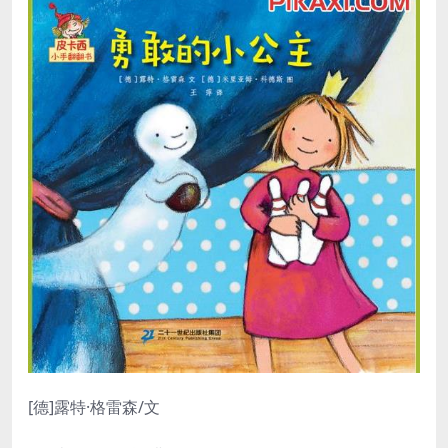
[德]露特·格雷森/文