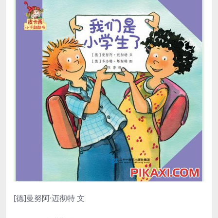
[德]
曼努阿·迈彻特 文