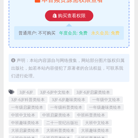
购买查看权限
普通用户:
不可购买
年度会员:
免费
永久会员:
免费
声明：本站内容源自与网络搜集，网站部分图片版权归属
出版社，如若本站内容侵犯了原著者的合法权益，可联系我
们进行处理。
3岁-6岁
3岁-6岁中文绘本
3岁-6岁启蒙类绘本
3岁-6岁科普类绘本
3岁-6岁趣味类绘本
一年级中文绘本
一年级启蒙类绘本
一年级科普类绘本
一年级趣味类绘本
中班中文绘本
中班启蒙类绘本
中班科普类绘本
中班趣味类绘本
二十一世纪出版社
大班中文绘本
大班启蒙类绘本
大班科普类绘本
大班趣味类绘本
小班中文绘本
小班启蒙类绘本
小班科普类绘本