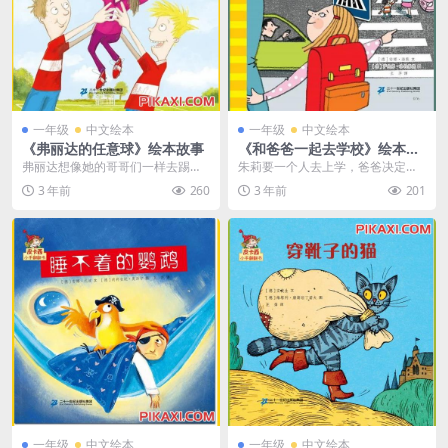
一年级
中文绘本
一年级
中文绘本
《弗丽达的任意球》绘本故事
《和爸爸一起去学校》绘本故
事
弗丽达想像她的哥哥们一样去踢足
朱莉要一个人去上学，爸爸决定提
球，但这两个男孩子并不同意，不
前一天先带她练习一次。爸爸带着
3 年前
260
3 年前
201
过教练需要一名守门员...
朱莉的黄帽子和朱莉一...
一年级
中文绘本
一年级
中文绘本