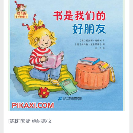
[德]莉安娜
·施耐德/文