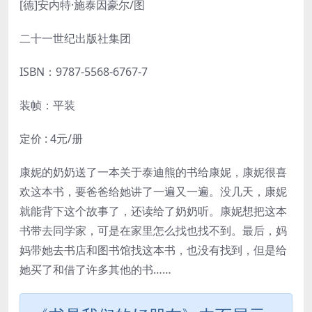
[德]安内特·施泰因豪尔/
图
二十一世纪出版社集团
ISBN：
9787-5568-6767-7
装帧：平装
定价 : 4元/册
康妮的奶奶送了一本关于泰迪熊的书给康妮，康妮很喜
欢这本书，要爸爸给她讲了一遍又一遍。没几天，康妮
就能背下这个故事了，还读给了奶奶听。康妮想把这本
书带去同学家，可是在家里怎么找也找不到。最后，妈
妈带她去书店和图书馆找这本书，也没有找到，但是给
她买了和借了许多其他的书……