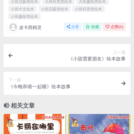
大班启蒙类绘本
大班科普类绘本
大班趣味类绘本
小班中文绘本
小班启蒙类绘本
小班科普类绘本
小班趣味类绘本
皮卡西精灵
分享
收藏
点赞(
0
)
上一篇
《小甜需要朋友》绘本故事
下一篇
《今晚和谁一起睡》绘本故事
相关文章