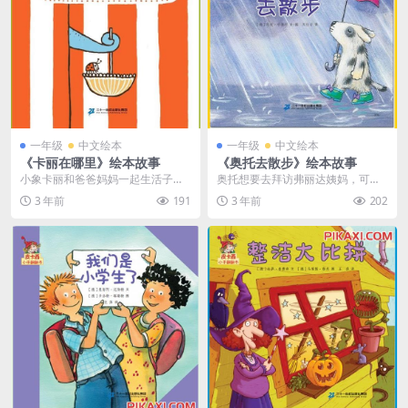
一年级
中文绘本
一年级
中文绘本
《卡丽在哪里》绘本故事
《奥托去散步》绘本故事
小象卡丽和爸爸妈妈一起生活子在
奥托想要去拜访弗丽达姨妈，可是
马戏团里，所以它会很多技艺。有
打开门后他发现下雨了。奥托举着
3 年前
191
3 年前
202
时候它也会走上舞台，...
伞出门儿了，他可不想...