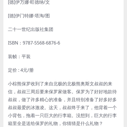
[德]伊万娜·旺德纳/文
[德]伊门特娜·塔淘/图
二十一世纪出版社集团
ISBN：
9787-5568-6876-6
装帧：平装
定价 : 4元/册
小棕熊保罗收到了来自北极的北极熊奥斯文叔叔的来
信，叔叔三周后要来保罗家做客。保罗为了好好地款待
叔叔，做了许多精心的准备，并且特别准备了好多好多
叔叔最爱的冰激凌。这天，叔叔终于来了，他背着一个
小背包，拖着一只巨大的行李箱。没想到，巨大的行李
箱里全是送给保罗的礼物，你猜猜是什么礼物？