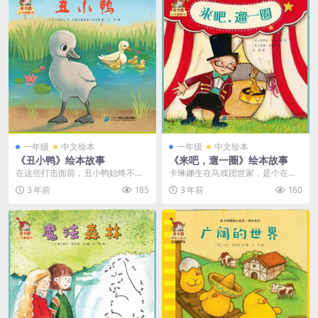
一年级
中文绘本
一年级
中文绘本
《丑小鸭》绘本故事
《来吧，遛一圈》绘本故事
在这些打击面前，丑小鸭始终不屈
卡琳娜生在马戏团世家，是个在马
不挠，相信自己，以乐观的态度对
戏团长大的女孩，她喜欢杂技也学
3 年前
185
3 年前
160
待艰难困苦。他相信即...
会了很多杂技技巧。有...