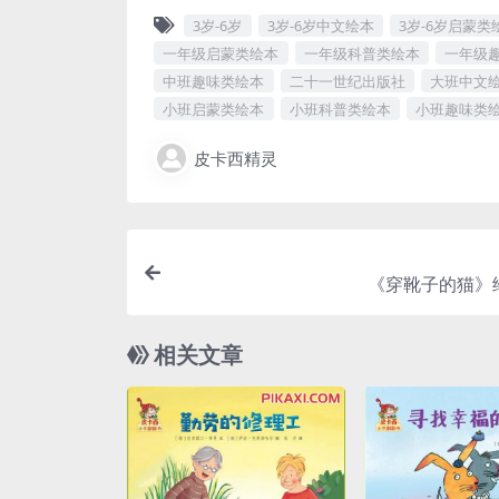
3岁-6岁
3岁-6岁中文绘本
3岁-6岁启蒙类
一年级启蒙类绘本
一年级科普类绘本
一年级
中班趣味类绘本
二十一世纪出版社
大班中文
小班启蒙类绘本
小班科普类绘本
小班趣味类
皮卡西精灵
《穿靴子的猫》
相关文章