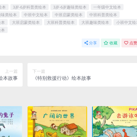
绘本
3岁-6岁科普类绘本
3岁-6岁趣味类绘本
一年级中文绘本
趣味类绘本
中班中文绘本
中班启蒙类绘本
中班科普类绘本
绘本
大班启蒙类绘本
大班科普类绘本
大班趣味类绘本
小班中文绘
绘本
分享
收藏
点赞
上一篇
下一篇
绘本故事
《特别救援行动》绘本故事