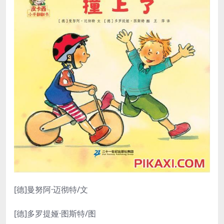
[德]曼努阿·迈彻特
/文
[德]多罗提娅·图斯特
/
图