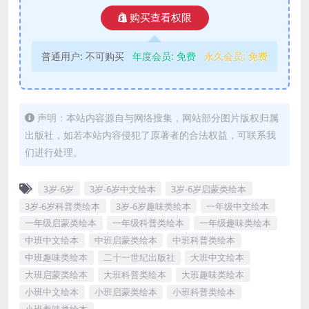
购买查看权限
普通用户:
不可购买
年度会员:
免费
永久会员:
免费
声明：本站内容源自与网络搜集，网站部分图片版权归属
出版社，如若本站内容侵犯了原著者的合法权益，可联系我
们进行处理。
3岁-6岁
3岁-6岁中文绘本
3岁-6岁启蒙类绘本
3岁-6岁科普类绘本
3岁-6岁趣味类绘本
一年级中文绘本
一年级启蒙类绘本
一年级科普类绘本
一年级趣味类绘本
中班中文绘本
中班启蒙类绘本
中班科普类绘本
中班趣味类绘本
二十一世纪出版社
大班中文绘本
大班启蒙类绘本
大班科普类绘本
大班趣味类绘本
小班中文绘本
小班启蒙类绘本
小班科普类绘本
小班趣味类绘本