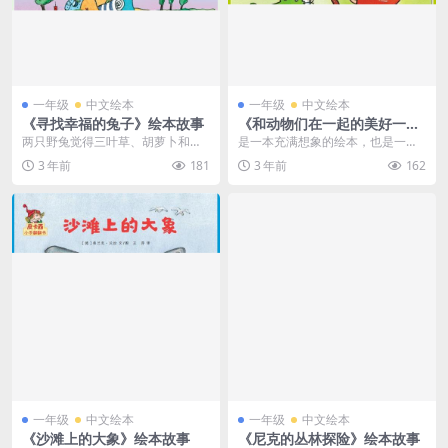
一年级
中文绘本
一年级
中文绘本
《寻找幸福的兔子》绘本故事
《和动物们在一起的美好一
天》绘本故事
两只野兔觉得三叶草、胡萝卜和卷
是一本充满想象的绘本，也是一个
心菜都不是幸福的味道。于是，他
小男孩的梦境。早晨，鹈鹕嘴含闹
3 年前
181
3 年前
162
俩决定去寻找幸福。在...
钟将“我”叫醒，“我...
一年级
中文绘本
一年级
中文绘本
《沙滩上的大象》绘本故事
《尼克的丛林探‍险》绘本故事