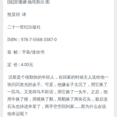
[德]苏珊娜·施塔斯尔 图
熊昊玥 译
二十一世纪出版社
ISBN：
978-7-5568-3387-0
装 帧：平装/迷你书
定 价 : 4.00元
汉斯是个很勤快的年轻人，在回家的时候主人送给他一
块闪闪发光的金子。可是，他嫌金子太沉了，用它换了
一匹马。又觉得马不听话，用它换了一头牛。之后，他
用牛换了猪，用猪换了鹅，用鹅换了两块石头，最后连
石头也掉进井里了，两手空空回到家……那为什么会说
他幸运呢？