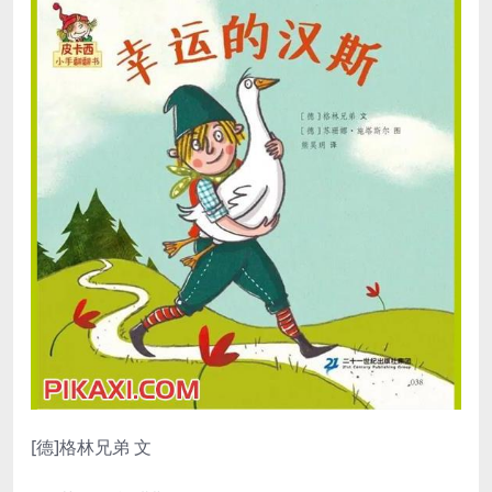
[德]格林兄弟 文